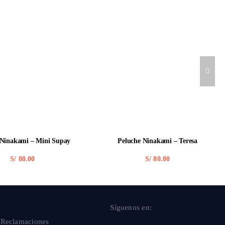
 Ninakami – Mini Supay
Peluche Ninakami – Teresa
S/
80.00
S/
80.00
Síguenos en:
 Reclamaciones