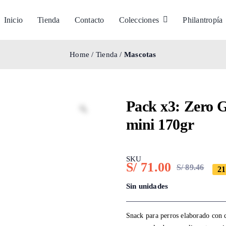
Inicio
Tienda
Contacto
Colecciones
Philantropía
Home
/
Tienda
/
Mascotas
Pack x3: Zero G
mini 170gr
SKU
S/
71.00
S/
89.46
21
Ori
Cur
pri
pri
Sin unidades
was
is:
Snack para perros elaborado con 
S/ 8
S/ 7