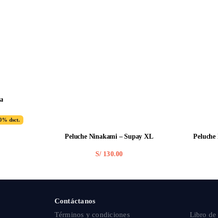
ta
0% dsct.
ginal
rent
e
e
:
Peluche Ninakami – Supay XL
Peluche
9.00.
9.00.
S/
130.00
Contáctanos
Términos y condiciones
Libro de