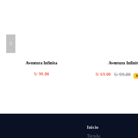
Aventura Infinita
Aventura Infini
S/
99.00
S/
99.00
S/
69.00
3
Ori
Cur
pric
pric
was
is:
S/ 9
S/ 6
Inicio
Tienda