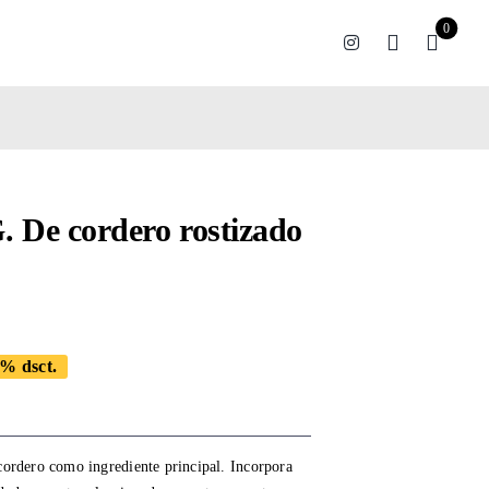
0
. De cordero rostizado
% dsct.
ginal
rent
ce
ce
:
cordero como ingrediente principal. Incorpora
9.46.
1.00.