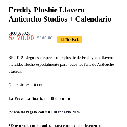
Freddy Plushie Llavero
Anticucho Studios + Calendario
SKU AS028
S/
70.00
S/
80.00
13% dsct.
Original
Current
price
price
was:
is:
BROER! Llegó este espectacular plushie de Freddy con llavero
incluido. Hecho especialmente para todos los fans de Anticucho
S/ 80.00.
S/ 70.00.
Studios.
Dimensiones: 10 cm
La Preventa finaliza el 30 de enero
¡Viene de regalo con un
Calendario 2026
!
*Este producto no aplica para cupones de descuento