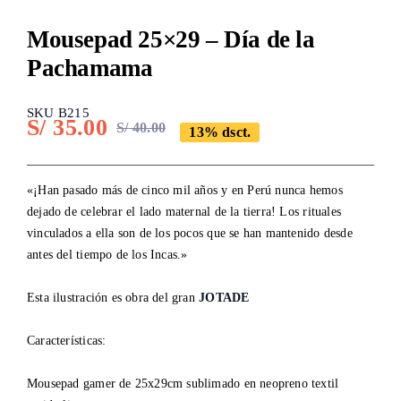
Mousepad 25×29 – Día de la
Pachamama
SKU B215
S/
35.00
S/
40.00
13% dsct.
Original
Current
price
price
was:
is:
«¡Han pasado más de cinco mil años y en Perú nunca hemos
dejado de celebrar el lado maternal de la tierra! Los rituales
S/ 40.00.
S/ 35.00.
vinculados a ella son de los pocos que se han mantenido desde
antes del tiempo de los Incas.»
Esta ilustración es obra del gran
JOTADE
Características:
Mousepad gamer de 25x29cm sublimado en neopreno textil