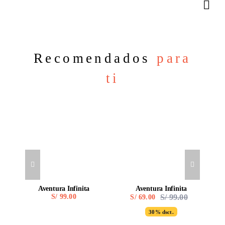
Recomendados
para
ti
Aventura Infinita
Aventura Infinita
S/
99.00
S/
99.00
S/
69.00
Original
Current
price
price
30% dsct.
was:
is:
S/ 99.00.
S/ 69.00.