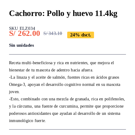
Cachorro: Pollo y huevo 11.4kg
SKU ELZ034
S/
262.00
S/
343.10
24% dsct.
Original
Current
price
price
Sin unidades
was:
is:
S/ 343.10.
S/ 262.00.
Receta multi-beneficiosa y rica en nutrientes, que mejora el
bienestar de tu mascota de adentro hacia afuera.
-La linaza y el aceite de salmón, fuentes ricas en ácidos grasos
Omega-3, apoyan el desarrollo cognitivo normal en su mascota
joven.
-Esto, combinado con una mezcla de granada, rica en polifenoles,
y la cúrcuma, una fuente de curcumina, permite que proporcione
poderosos antioxidantes que ayudan al desarrollo de un sistema
inmunológico fuerte.