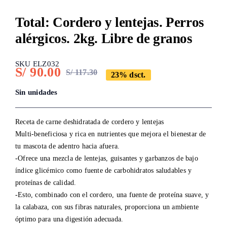
Total: Cordero y lentejas. Perros
alérgicos. 2kg. Libre de granos
SKU ELZ032
S/
90.00
S/
117.30
23% dsct.
Original
Current
price
price
Sin unidades
was:
is:
S/ 117.30.
S/ 90.00.
Receta de carne deshidratada de cordero y lentejas
Multi-beneficiosa y rica en nutrientes que mejora el bienestar de
tu mascota de adentro hacia afuera.
-Ofrece una mezcla de lentejas, guisantes y garbanzos de bajo
índice glicémico como fuente de carbohidratos saludables y
proteínas de calidad.
-Esto, combinado con el cordero, una fuente de proteína suave, y
la calabaza, con sus fibras naturales, proporciona un ambiente
óptimo para una digestión adecuada.