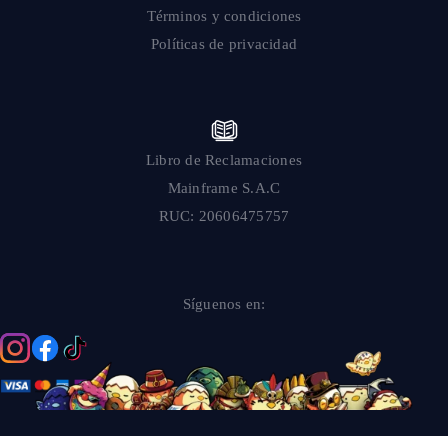
Términos y condiciones
Políticas de privacidad
Libro de Reclamaciones
Mainframe S.A.C
RUC: 20606475757
Síguenos en: