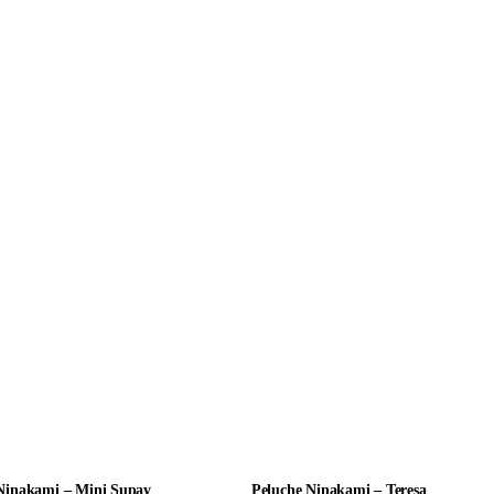
Ninakami – Mini Supay
Peluche Ninakami – Teresa