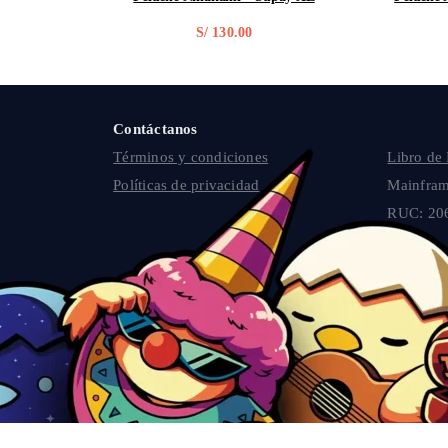
S/
130.00
Contáctanos
Términos y condiciones
Libro de
Políticas de privacidad
Mainfram
RUC: 20