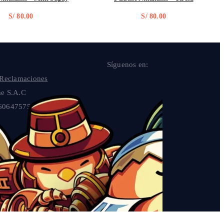
S/
80.00
S/
80.00
Síguenos en:
 Reclamaciones
e S.A.C
606475757