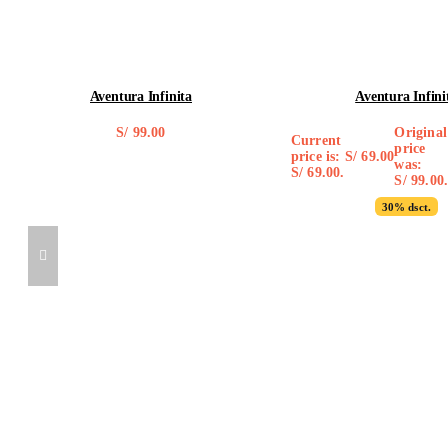
Aventura Infinita
Aventura Infini
S/
99.00
Original
Current
price
price is:
S/
69.00
was:
S/ 69.00.
S/ 99.00
30% dsct.