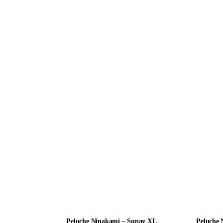
Peluche Ninakami – Supay XL
Peluche 