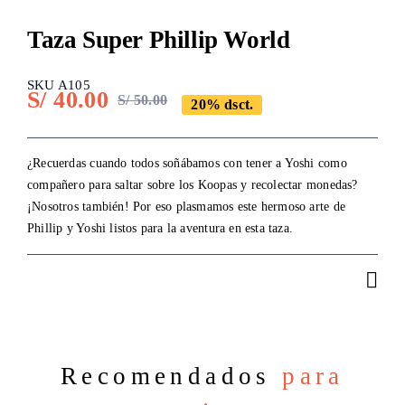
Taza Super Phillip World
SKU A105
S/
40.00
S/
50.00
20% dsct.
Original
Current
price
price
was:
is:
¿Recuerdas cuando todos soñábamos con tener a Yoshi como
compañero para saltar sobre los Koopas y recolectar monedas?
S/ 50.00.
S/ 40.00.
¡Nosotros también! Por eso plasmamos este hermoso arte de
Phillip y Yoshi listos para la aventura en esta taza.
Recomendados
para