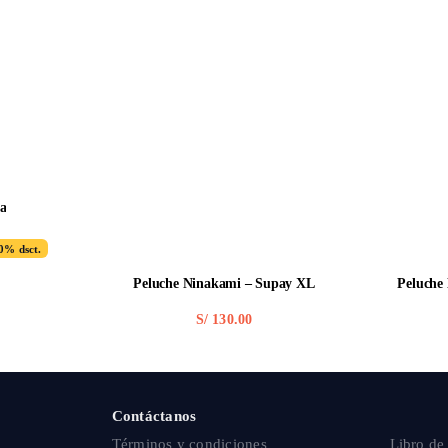
ta
0% dsct.
ginal
rent
e
e
:
Peluche Ninakami – Supay XL
Peluche
9.00.
9.00.
S/
130.00
Contáctanos
Términos y condiciones
Libro de