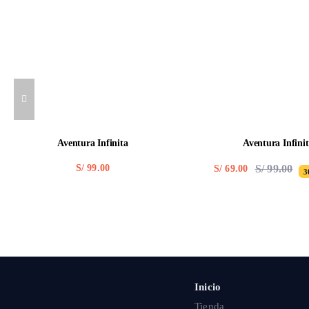
Aventura Infinita
Aventura Infini
S/
99.00
S/
99.00
S/
69.00
3
Ori
Cur
pric
pric
was
is:
S/ 9
S/ 6
Inicio
Tienda