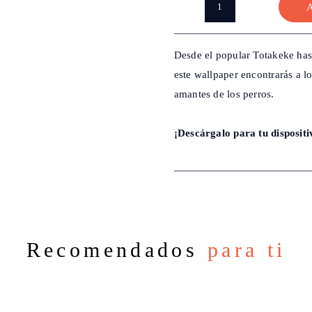
A
Wallpaper
Guardianes
Gamer
Desde el popular Totakeke has
quantity
este wallpaper encontrarás a l
amantes de los perros.
¡Descárgalo para tu dispositi
Recomendados
para ti