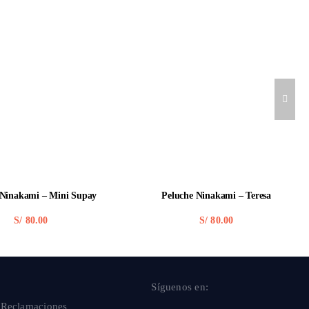
 Ninakami – Mini Supay
Peluche Ninakami – Teresa
S/
80.00
S/
80.00
Síguenos en:
 Reclamaciones