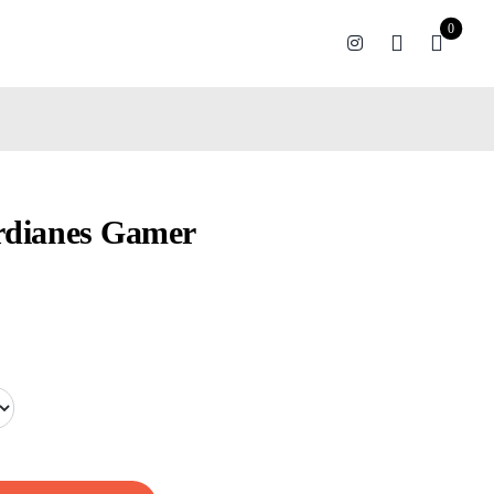
0
rdianes Gamer