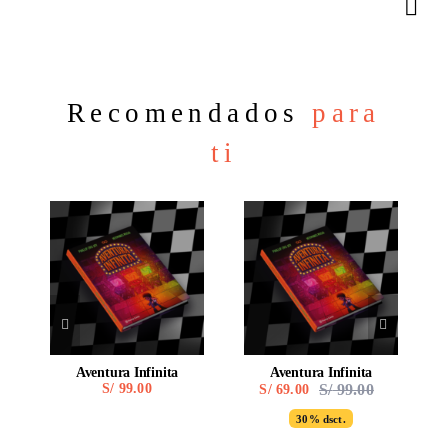
Recomendados
para
ti
Aventura Infinita
Aventura Infinita
S/
99.00
S/
99.00
S/
69.00
Original
Current
price
price
30% dsct.
was:
is:
S/ 99.00.
S/ 69.00.