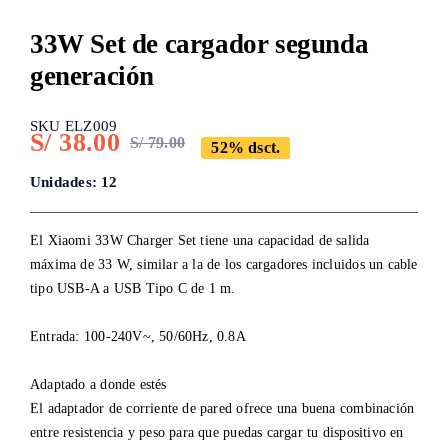
33W Set de cargador segunda
generación
SKU ELZ009
S/
38.00
S/
79.00
52% dsct.
Original
Current
price
price
Unidades: 12
was:
is:
S/ 79.00.
S/ 38.00.
El Xiaomi 33W Charger Set tiene una capacidad de salida
máxima de 33 W, similar a la de los cargadores incluidos un cable
tipo USB-A a USB Tipo C de 1 m.
Entrada: 100-240V~, 50/60Hz, 0.8A
Adaptado a donde estés
El adaptador de corriente de pared ofrece una buena combinación
entre resistencia y peso para que puedas cargar tu dispositivo en