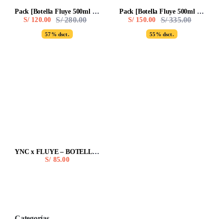
Pack [Botella Fluye 500ml + Calendario de Pared]
Pack [Botella Fluye 500ml + Calendario de Pared+ totebag +lanyard]
S/
280.00
S/
335.00
S/
120.00
S/
150.00
Original
Current
Original
Current
price
price
price
price
57% dsct.
55% dsct.
was:
is:
was:
is:
S/ 280.00.
S/ 120.00.
S/ 335.00
S/ 150.00
YNC x FLUYE – BOTELLA 500ML
S/
85.00
Categorías