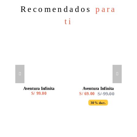
Recomendados
para
ti
Aventura Infinita
Aventura Infinita
S/
99.00
S/
99.00
S/
69.00
Original
Current
price
price
30% dsct.
was:
is:
S/ 99.00.
S/ 69.00.